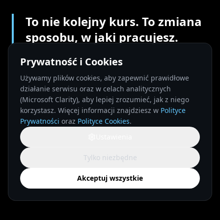
To nie kolejny kurs. To zmiana
sposobu, w jaki pracujesz.
Prywatność i Cookies
Używamy plików cookies, aby zapewnić prawidłowe
działanie serwisu oraz w celach analitycznych
(Microsoft Clarity), aby lepiej zrozumieć, jak z niego
korzystasz. Więcej informacji znajdziesz w
Polityce
Prywatności
oraz
Polityce Cookies
.
Ustawienia
Tylko niezbędne
Akceptuj wszystkie