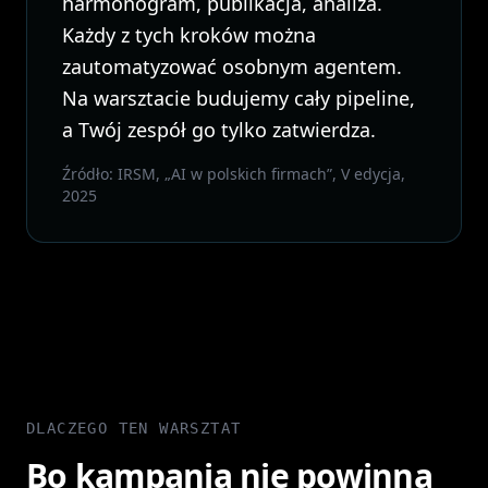
harmonogram, publikacja, analiza.
Każdy z tych kroków można
zautomatyzować osobnym agentem.
Na warsztacie budujemy cały pipeline,
a Twój zespół go tylko zatwierdza.
Źródło: IRSM, „AI w polskich firmach”, V edycja,
2025
DLACZEGO TEN WARSZTAT
Bo kampania nie powinna