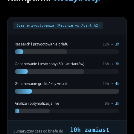
Czas przygotowania (Ręcznie vs Agent AI)
Research i przygotowanie briefu
12
h ➔
2
h
Generowanie i testy copy (50+ wariantów)
16
h ➔
3
h
Generowanie grafik / key visuali
24
h ➔
4
h
Analiza i optymalizacja live
8
h ➔
1
h
10h zamiast
Sumaryczny czas od briefu do